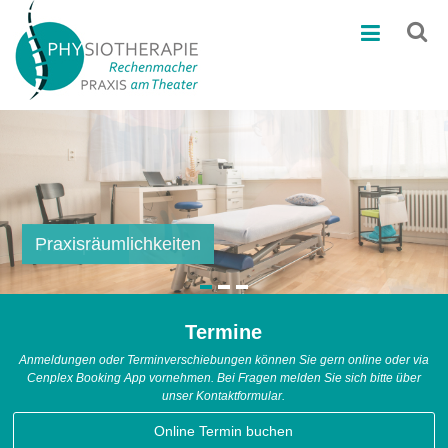
Zum
Physiotherapie
Inhalt
springen
Rechenmacher
Physiotherapie
in
Winterthur
Praxisräumlichkeiten
Therapien
Termine
Anmeldungen oder Terminverschiebungen können Sie gern online oder via
Cenplex Booking App vornehmen. Bei Fragen melden Sie sich bitte über
unser Kontaktformular.
Online Termin buchen